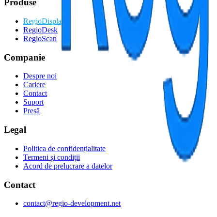
Produse
RegioDisplay
RegioDesk
RegioScan
Companie
Despre noi
Cariere
Contact
Suport
Presă
Legal
Politica de confidențialitate
Termeni și condiții
Acord de prelucrare a datelor
Contact
contact@regio-development.net