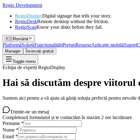
Regio
Development
RegioDisplay
Digital signage that tells your story.
RegioDesk
Remote desktop without the friction.
RegioScan
Know your disks before they fail.
🇷🇴
Română
Platformă
Soluții
Funcționalități
Prețuri
Resurse
Aplicație mobilă
Suport
C
Manager
Încercați gratuit
Toggle menu
Echipa de experți RegioDisplay
Hai să discutăm despre viitorul
Suntem aici pentru a vă ajuta să găsiți soluția perfectă pentru nevoile 
Trimite-ne un mesaj
Completează formularul și te contactăm în maxim 2 ore lucrătoare
Prenume
*
Nume
*
Email
*