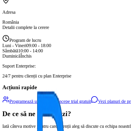
Adresa
România
Detalii complete la cerere
Program de lucru
Luni - Vineri
09:00 - 18:00
Sâmbătă
10:00 - 14:00
Duminică
Închis
Suport Enterprise:
24/7 pentru clienții cu plan Enterprise
Acțiuni rapide
Programează un demo
Începe trial gratuit
Vezi planuri de pr
De ce să ne contactezi?
Iată câteva motive pentru care clienții aleg să discute cu echipa noastr