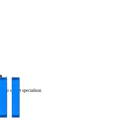
e
tă și suport specializat.