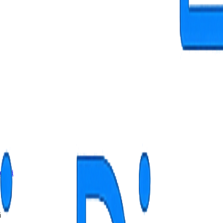
ețuri
ă