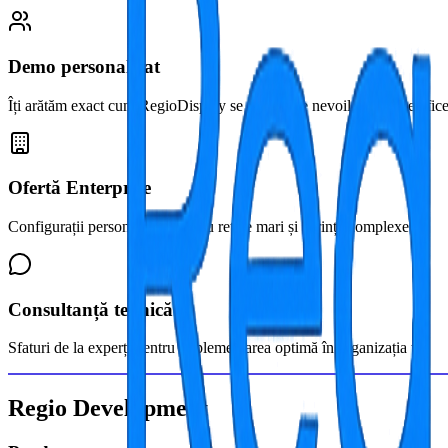
Demo personalizat
Îți arătăm exact cum RegioDisplay se potrivește nevoilor tale specific
Ofertă Enterprise
Configurații personalizate pentru rețele mari și cerințe complexe
Consultanță tehnică
Sfaturi de la experți pentru implementarea optimă în organizația ta
Regio Development