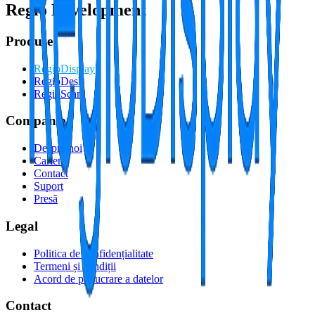
Regio Development
Produse
RegioDisplay
RegioDesk
RegioScan
Companie
Despre noi
Cariere
Contact
Suport
Presă
Legal
Politica de confidențialitate
Termeni și condiții
Acord de prelucrare a datelor
Contact