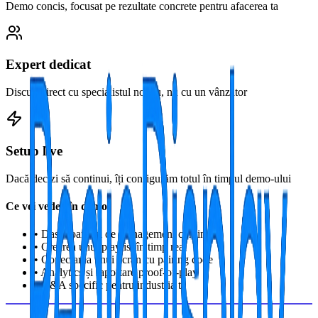
Demo concis, focusat pe rezultate concrete pentru afacerea ta
Expert dedicat
Discuți direct cu specialistul nostru, nu cu un vânzător
Setup live
Dacă decizi să continui, îți configurăm totul în timpul demo-ului
Ce vei vedea în demo:
•
Dashboard-ul de management conținut
•
Crearea unui playlist în timp real
•
Conectarea unui ecran cu pairing code
•
Analytics și raportare proof-of-play
•
Q&A specific pentru industria ta