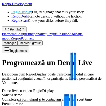
Regio
Development
RegioDisplay
Digital signage that tells your story.
RegioDesk
Remote desktop without the friction.
RegioScan
Know your disks before they fail.
🇷🇴
Română
Platformă
Soluții
Funcționalități
Prețuri
Resurse
Aplicație
mobilă
Suport
Contact
Manager
Încercați gratuit
Toggle menu
Programează un
Demo Live
Descoperă cum RegioDisplay poate transforma modul în care
gestionezi conținutul vizual în organizația ta. Demo personalizat de
30 minute.
Demo live cu expert RegioDisplay
Solicită demo
Completează formularul și te contactăm în cel mai scurt timp
Prenume
*